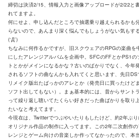
締切は決済2/15、情報入力と画像アップロードが2/22と
れてますよ。
何にせよ、申し込んだところで抽選乗り越えられるかも
らないので、あんまり深く悩んでもしょうがない気もす
(‘Д’)
ちなみに何作るかですが、旧スクウェアのRPGの楽曲を
にしたアレンジアルバムを企画中。SFCのFFとかPS1の
トとかがメインになるかな？古いのばかりでなく、今年
されるソフトの曲なんかも入れてくと思います、先日DS
リメイク版出たばっかのアレとか（発売日に買ったけど
ソフト出してもない）。まぁ基本的には、昔からサント
って繰り返し聴いてたくらい好きだった曲ばかりを取り
たいなと考えてます。
今現在は、Twitterでつぶやいたりもしたけど、約2年ぶり
オリジナル作品の制作に入ってます。この2年二次創作の
レンジとゲーム向けの音楽しか作ってなかったので、本