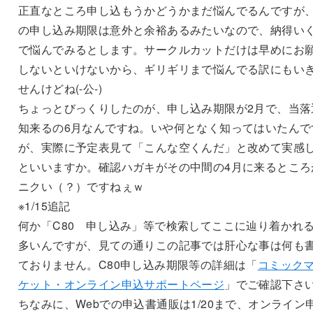
正直なところ申し込もうかどうかまだ悩んでるんですが
の申し込み期限は意外と余裕あるみたいなので、納得い
で悩んでみるとします。サークルカットだけは早めにお
しないといけないから、ギリギリまで悩んでる訳にもい
せんけどね(-公-)
ちょっとびっくりしたのが、申し込み期限が2月で、当落
知来るの6月なんですね。いや何となく知ってはいたんで
が、実際に予定表見て「こんな空くんだ」と改めて実感
といいますか。確認ハガキがその中間の4月に来るところ
ニクい（？）ですねぇｗ
※1/15追記
何か「C80 申し込み」等で検索してここに辿り着かれ
多いんですが、見ての通りこの記事では肝心な事は何も
ておりません。C80申し込み期限等の詳細は「
コミック
ケット・オンライン申込サポートページ
」でご確認下さ
ちなみに、Webでの申込書通販は1/20まで、オンライン