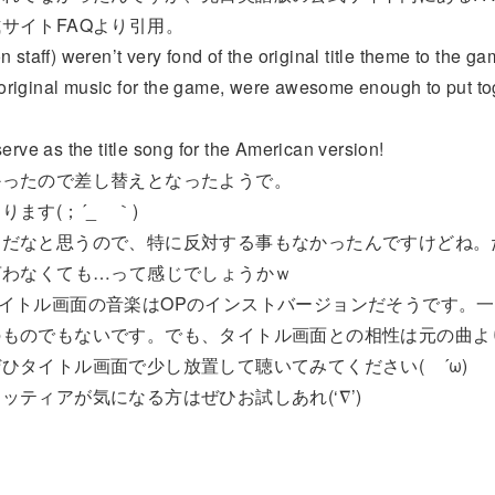
サイトFAQより引用。
n staff) weren’t very fond of the original title theme to the ga
riginal music for the game, were awesome enough to put to
rve as the title song for the American version!
かったので差し替えとなったようで。
ます(；´_ゝ｀)
りだなと思うので、特に反対する事もなかったんですけどね。
言わなくても…って感じでしょうかｗ
イトル画面の音楽はOPのインストバージョンだそうです。
のものでもないです。でも、タイトル画面との相性は元の曲よ
ひタイトル画面で少し放置して聴いてみてください( ´ω)
ティアが気になる方はぜひお試しあれ(‘∇’)