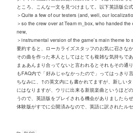
ところ、こんな一文を見つけまして。以下英語版公式
＞Quite a few of our testers (and, well, our localizatio
＞so the crew over at Team m_box, who handed the o
new,
＞instrumental version of the game’s main theme to se
要約すると、ローカライズスタッフのお気に召さな
その曲を作った本人としてはとても複雑な気持ちであり
まぁあんまり合ってないと言われるとそれもその通
もFAQ内で「好みじゃなかったので」ってはっきり
ちなみに、↑の英文内にも書かれてますが、新しいタ
にはなりますが、ウリに出来る新規楽曲というほど
うので、英語版をプレイされる機会がありましたらぜ
体験版がすでに公開済みなので、英語に訳されたルセッ