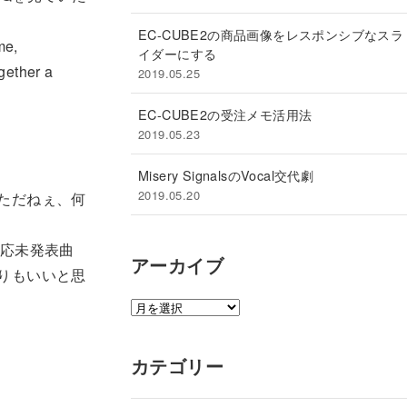
EC-CUBE2の商品画像をレスポンシブなスラ
me,
イダーにする
gether a
2019.05.25
EC-CUBE2の受注メモ活用法
2019.05.23
Misery SignalsのVocal交代劇
2019.05.20
ただねぇ、何
一応未発表曲
アーカイブ
りもいいと思
ア
ー
カ
カテゴリー
イ
ブ