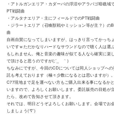
・アトルガンエリア・カダーバの浮沼やアラパゴ暗礁域
PT戦闘曲
・アルタナエリア・主にフィールドでのPT戦闘曲
・ジラートエリア（召喚獣戦やミッション等が主？）のB
曲
自画自賛になってしまいますが、はっきり言ってかっち
いですｗただかなりハードなサウンドなので聴く人は選
もしれません。俺と音楽の趣味が似てる人なら確実に楽
で頂けると思うのですが(;´_ゝ｀)
ちなみにですが、今回のCDについては同人ショップへの
託も考えております（極々少数になるとは思いますが）
C77現地まで足を運べない方もご購入出来る事になるか
いますので、よろしくお願いします。委託販売の目処が
たら、改めて告知させて頂きます。
それでは、明日どうぞよろしくお願いします。会場でお
しましょう(‘∇’)