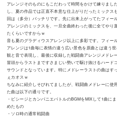
アレンジそのものにもこだわって時間をかけて練りまし
し、夏の作品では正直不本意な仕上がりだったミックス
回は（多分）バッチリです。先に出来上がってたフィー
アレンジのミックスを、一旦全曲終わった後に全てやり
たくらいですからｗ
音も夏のグラディウスアレンジ以上に多彩です。フィー
アレンジは1曲毎に表情の違う広い景色を原曲とは違う世
観と音で表現し、最後に収録した戦闘曲アレンジメドレ
冒頭からラストまですさまじい勢いで駆け抜けるハード
サウンドとなっています。特にメドレーラストの曲はす
ぇカオスｗ
ちなみに紹介しそびれてましたが、戦闘曲メドレーに使
た曲は以下の通りです。
・ビシージとカンパニエバトルのBGMをMIXして1曲にま
めたもの
・ソロ時の通常戦闘曲