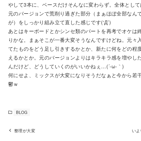
やして3本に、ベースだけそんなに変わらず。全体として
元のバージョンで荒削り過ぎた部分（まぁほぼ全部なん
が）をしっかり組み立て直した感じです(‘Д’)
あとはキーボードとかシンセ類のパートを再考でオケは
りかな。まぁそこが一番大変そうなんですけどね。元々
てたものをどう足し引きするかとか、新たに何をどの程
えるかとか。元のバージョンよりはキラキラ感を増やし
んだけど、どうしていくのがいいかねぇ…(´-ω-｀)
何にせよ、ミックスが大変になりそうだなぁと今から若
鬱ｗ
BLOG
整理が大変
いよ