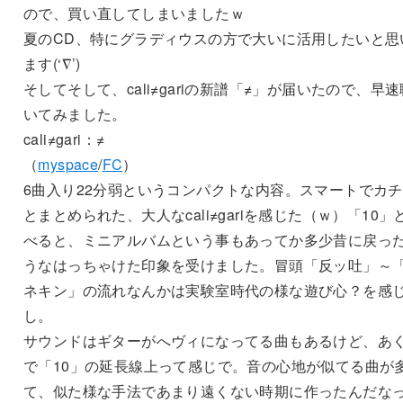
ので、買い直してしまいましたｗ
夏のCD、特にグラディウスの方で大いに活用したいと思
ます(‘∇’)
そしてそして、cali≠gariの新譜「≠」が届いたので、早速
いてみました。
cali≠gari：≠
（
myspace
/
FC
）
6曲入り22分弱というコンパクトな内容。スマートでカ
とまとめられた、大人なcali≠gariを感じた（ｗ）「10」
べると、ミニアルバムという事もあってか多少昔に戻っ
うなはっちゃけた印象を受けました。冒頭「反ッ吐」～
ネキン」の流れなんかは実験室時代の様な遊び心？を感
し。
サウンドはギターがへヴィになってる曲もあるけど、あ
で「10」の延長線上って感じで。音の心地が似てる曲が
て、似た様な手法であまり遠くない時期に作ったんだな