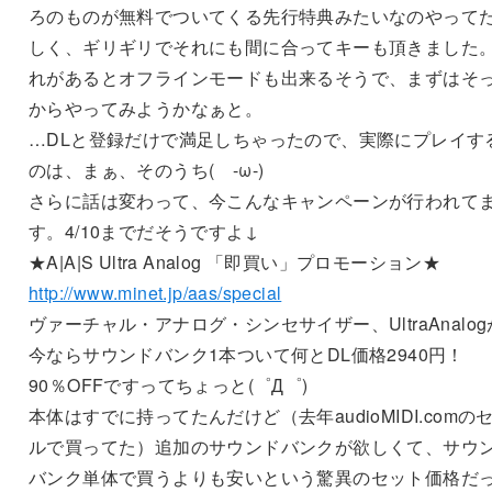
ろのものが無料でついてくる先行特典みたいなのやって
しく、ギリギリでそれにも間に合ってキーも頂きました
れがあるとオフラインモードも出来るそうで、まずはそ
からやってみようかなぁと。
…DLと登録だけで満足しちゃったので、実際にプレイす
のは、まぁ、そのうち( -ω-)
さらに話は変わって、今こんなキャンペーンが行われて
す。4/10までだそうですよ↓
★A|A|S Ultra Analog 「即買い」プロモーション★
http://www.minet.jp/aas/special
ヴァーチャル・アナログ・シンセサイザー、UltraAnalog
今ならサウンドバンク1本ついて何とDL価格2940円！
90％OFFですってちょっと(゜Д゜)
本体はすでに持ってたんだけど（去年audioMIDI.comの
ルで買ってた）追加のサウンドバンクが欲しくて、サウ
バンク単体で買うよりも安いという驚異のセット価格だ