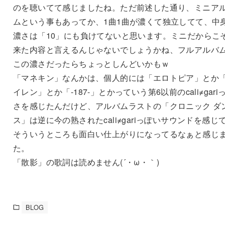
のを聴いてて感じましたね。ただ前述した通り、ミニア
ムという事もあってか、1曲1曲が濃くて独立してて、中
濃さは「10」にも負けてないと思います。ミニだからこ
来た内容と言えるんじゃないでしょうかね、フルアルバ
この濃さだったらちょっとしんどいかもｗ
「マネキン」なんかは、個人的には「エロトピア」とか
イレン」とか「-187-」とかっていう第6以前のcali≠gari
さを感じたんだけど、アルバムラストの「クロニック ダ
ス」は逆に今の熟されたcali≠gariっぽいサウンドを感じ
そういうところも面白い仕上がりになってるなぁと感じ
た。
「散影」の歌詞は読めません(´・ω・｀)
BLOG