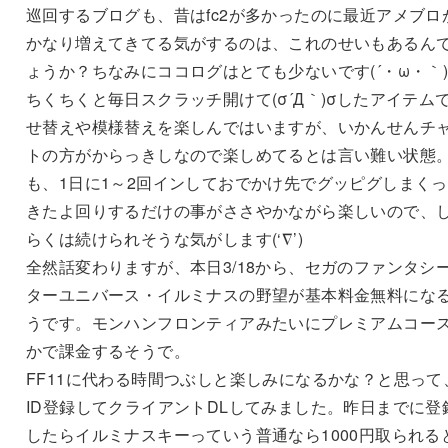
巡回するブログも、昔はfc2が多かったのに最近アメブロ
かなり増えてきてる気がするのは、これのせいもあるん
ょうか？ちなみにココログはとても少ないです(´・ω・｀
ちくちくと毎日スクラッチ開けて(σ´Д｀)σしたアイテム
せ替えや模様替えを楽しんではいますが、いかんせんチ
トの方がからっきしなので楽しめてるとは言い難い状態
も、1日に1～2回インしておでかけ先でグッピグしまく
きたよ回りするだけの事がささやかながら楽しいので、
らくは続けられそうな気がします(‘∇’)
全然話変わりますが、本日3/18から、セガのファンタシ
ターユニバース・イルミナスの野望が基本料金無料にな
うです。モンハンフロンティアみたいにプレミアムコー
かで課金するそうで。
FF11に代わる時間つぶしと楽しみになるかな？と思って
ID登録してクライアントDLしてみました。昨日までに登
したらイルミナスキーっていう普通なら1000円取られる