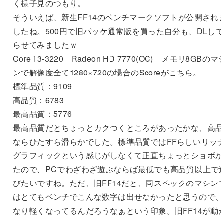
く様子見のつもり。
そういえば、新生FF14のベンチマークソフトが公開され
したね。500円で旧パッケ通常版を買った自分も、DLし
らせてみましたｗ
Core i 3-3220 Radeon HD 7770(OC) メモリ8GBの
ンで解像度全て1280×720の場合のScoreがこちら。
標準品質：9109
高品質：6783
最高品質：5776
最高品質だとちょっとカクつくところがあったかな、高
ならひたすら滑らかでした。標準品質ではFFらしいリッ
グラフィックという感じがしなくて正直ちょっとショボ
たので、PCでわざわざ遊ぶならば最低でも高品質以上で
びたいですね。ただ、旧FF14だと、同スペックのマシン
はとてもベンチでこんな数字は出せなかったと思うので
なり軽くなってるんだろうなぁという印象。旧FF14が動