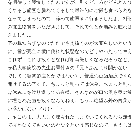
を期待して我慢してたんですが、引くどころかどんどん
くなるし歯茎も腫れてくるしで最終的にご飯も食べられ
なってしまったので、諦めて歯医者に行きましたよ。3日
の抗生物質をいただきまして、それで何とか痛みと腫れ
きました…。
下の親知らずなのでただでさえ抜くのが大変らしいとい
に、歯が完全に横に倒れた状態なのでどうやったって生
これず、これは抜くとなれば相当厳しくなるだろうなと
せ私大学病院の先生お墨付きの「元々あんまり開かない
でして（顎関節症とかではない）、普通の虫歯治療です
開けてるの辛くて、ちょっと削っては休み、ちょっと削
は休み…を繰り返してる有様。そんなのが口の奥も奥の
に埋もれた歯を抜くなんてねぇ、もう…絶望以外の言葉
い浮かばない(ノД`)・゜・。
まぁこのまま大人しく埋もれたままでいてくれるなら無
て抜かなくてもいいのかな？という感じなので、もうし