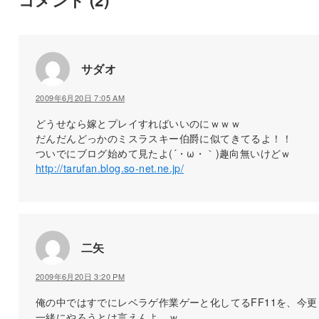
サダオ
2009年6月20日 7:05 AM
どうせなら嫁とプレイすればいいのにｗｗｗ
だんだんどっかのミスラスキー伯爵に似てきてるよ！！
ついでにブログ始めて見たよ(´・ω・｀)趣向無いけどｗ
http://tarufan.blog.so-net.ne.jp/
二矢
2009年6月20日 3:20 PM
俺の中ではすでにレベラゲ作業ゲーと化してるFF11を、今更
一緒にやろうとは言えんよ…ｗ