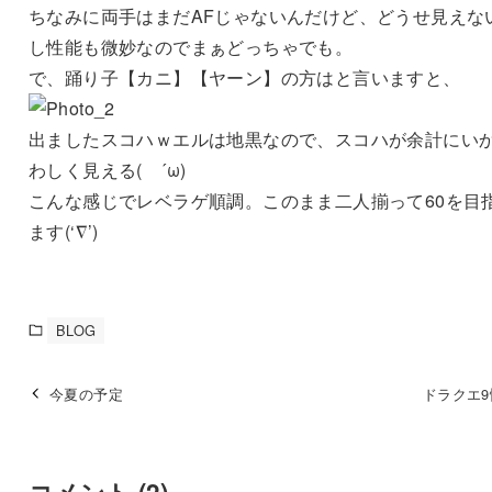
ちなみに両手はまだAFじゃないんだけど、どうせ見えな
し性能も微妙なのでまぁどっちゃでも。
で、踊り子【カニ】【ヤーン】の方はと言いますと、
出ましたスコハｗエルは地黒なので、スコハが余計にい
わしく見える( ´ω)
こんな感じでレベラゲ順調。このまま二人揃って60を目
ます(‘∇’)
BLOG
今夏の予定
ドラクエ9
コメント
(2)