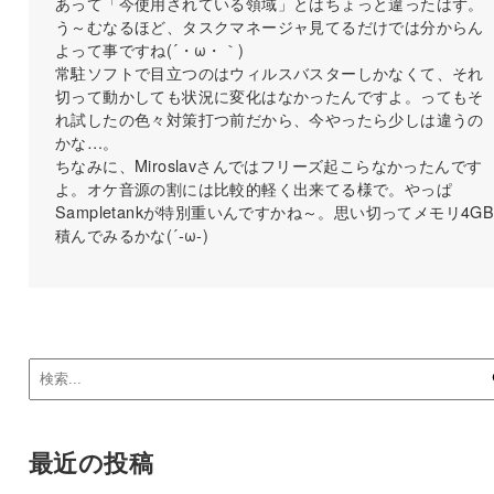
あって「今使用されている領域」とはちょっと違ったはず。
う～むなるほど、タスクマネージャ見てるだけでは分からん
よって事ですね(´・ω・｀)
常駐ソフトで目立つのはウィルスバスターしかなくて、それ
切って動かしても状況に変化はなかったんですよ。ってもそ
れ試したの色々対策打つ前だから、今やったら少しは違うの
かな…。
ちなみに、Miroslavさんではフリーズ起こらなかったんです
よ。オケ音源の割には比較的軽く出来てる様で。やっぱ
Sampletankが特別重いんですかね～。思い切ってメモリ4G
積んでみるかな(´-ω-)
最近の投稿