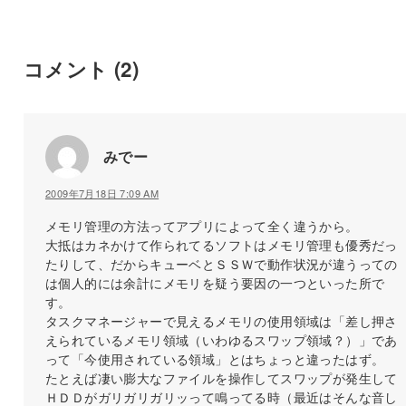
コメント
(2)
みでー
2009年7月18日 7:09 AM
メモリ管理の方法ってアプリによって全く違うから。
大抵はカネかけて作られてるソフトはメモリ管理も優秀だっ
たりして、だからキューベとＳＳＷで動作状況が違うっての
は個人的には余計にメモリを疑う要因の一つといった所で
す。
タスクマネージャーで見えるメモリの使用領域は「差し押さ
えられているメモリ領域（いわゆるスワップ領域？）」であ
って「今使用されている領域」とはちょっと違ったはず。
たとえば凄い膨大なファイルを操作してスワップが発生して
ＨＤＤがガリガリガリッって鳴ってる時（最近はそんな音し