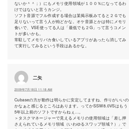
ないか＾＾；）にもメモリ使用領域が１００％になってるわ
けではないと言うカンジ。
ソフト音源でフル作成する場合は某掲示板みてると２Ｇでも
足りないって言う人が殆どかな。オケ音源とかは特にメモリ
食いで、VSE使ってる人は「最低でも２G」って言うコメン
トが多いかも。
常駐してメモリバカ食いしているアプリがあったら消してみ
て実行してみるという手段はあるかな。
二矢
2009年7月18日 11:18 AM
Cubaseの方が動作は明らかに安定してますね、作りがいいの
かなぁと感じるところはあります。ってかSSW8.0VSはもう
5年以上前のソフトですからねぇ…。
＞タスクマネージャーで見えるメモリの使用領域は「差し押
さえられているメモリ領域（いわゆるスワップ領域？）」で