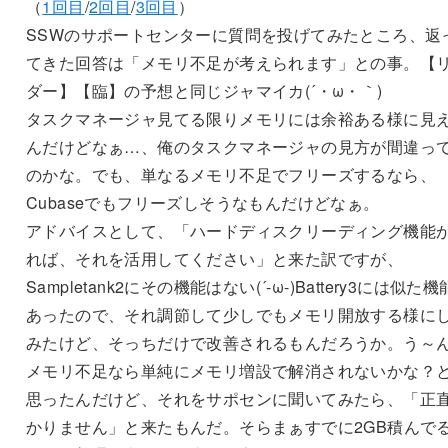
（
1回目
/
2回目
/
3回目
）
SSWのサポートセンターに質問を投げてみたところ、返
てきた回答は「メモリ不足が考えられます」との事。【
ダー】【臨】の予想と同じジャマイカ(´・ω・｀)
タスクマネージャ見てる限りメモリには余裕ある様に見
んだけどなぁ…、俺のタスクマネージャの見方が間違っ
のかな。でも、単なるメモリ不足でフリーズするなら、
Cubaseでもフリーズしそうなもんだけどなぁ。
アドバイスとして、「ハードディスクリーディング機能
れば、それを活用してください」と来た訳ですが、
Sampletank2にその機能はない(´-ω-)Battery3には似た
あったので、それ調節して少しでもメモリ開放する様に
みたけど、そっちだけで改善されるもんだろうか。う～
メモリ不足なら単純にメモリ増設で解消されないかな？
思ったんだけど、それをサポセンに聞いてみたら、「正
かりません」と来たもんだ。そらまぁすでに2GB積んで